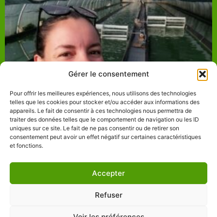
Gérer le consentement
Pour offrir les meilleures expériences, nous utilisons des technologies
telles que les cookies pour stocker et/ou accéder aux informations des
appareils. Le fait de consentir à ces technologies nous permettra de
Ouverture de la ferme jusque fin octobre
traiter des données telles que le comportement de navigation ou les ID
14/09/2021
uniques sur ce site. Le fait de ne pas consentir ou de retirer son
consentement peut avoir un effet négatif sur certaines caractéristiques
et fonctions.
Accepter
La p’tite Spiru – Vente de Spiruline dans les Côtes d’Armor (Bretagne) –
Mentions légales
–
Politique de confidentialité
–
Conditions Générales de
Refuser
Vente
Voir les préférences