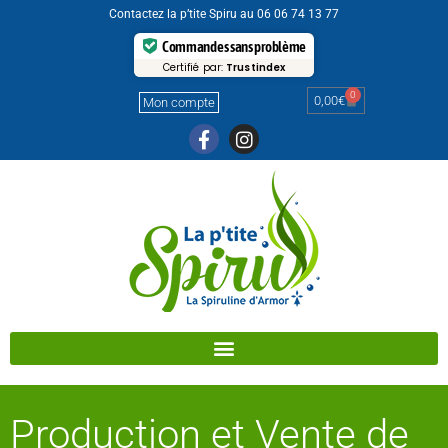
Contactez la p’tite Spiru au 06 06 74 13 77
Commandes sans problème
Certifié par:
Trustindex
0
0,00
€
Mon compte
Production et Vente de